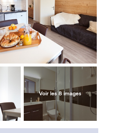
1
/
8
Voir les 8 images