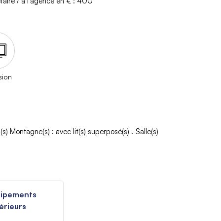
taire / à l'agence en € :
400
sion
(s) Montagne(s)
:
avec lit(s) superposé(s)
Salle(s)
uipements
érieurs