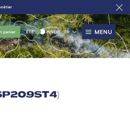
nêtier
MENU
n panier
ÉTÉ
HIVER
FR
SP209ST4)