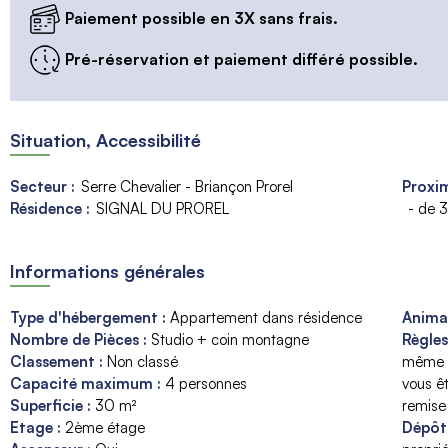
Paiement possible en 3X sans frais.
Pré-réservation et paiement différé possible.
Situation, Accessibilité
Secteur :
Serre Chevalier - Briançon Prorel
Proxim
Résidence :
SIGNAL DU PROREL
- de 
Informations générales
Type d'hébergement
:
Appartement dans résidence
Anim
Nombre de Pièces
:
Studio + coin montagne
Règle
Classement
:
Non classé
même v
Capacité maximum
:
4
personnes
vous ê
Superficie
:
30
m²
remise
Etage
:
2ème étage
Dépôt