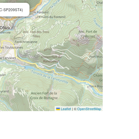
C-SP209ST4)
Leaflet
|
©
OpenStreetMap