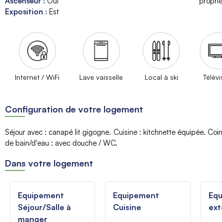
Ascenseur
:
Oui
proprié
Exposition
:
Est
Internet / WiFi
Lave vaisselle
Local à ski
Télévi
Configuration de votre logement
Séjour avec
:
canapé lit gigogne
Cuisine
:
kitchnette équipée
Coin
de bain/d'eau
:
avec douche / WC
Dans votre logement
Equipement
Equipement
Eq
Séjour/Salle à
Cuisine
ext
manger