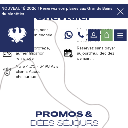
Réservez à Serre
NOUVEAUTÉ 2026 ! Réservez vos places aux Grands Bains
du Monêtier
Chevalier
Le prix juste, sans
Ici de vrais experts
commission cachée
locaux, pas de
plateforme !
Paiement protégé,
Réservez sans payer
authentification
aujourd'hui, décidez
renforcée
demain...
Note 4,7/5 - 3498 Avis
clients Accueil
chaleureux
PROMOS &
IDÉES SÉJOURS