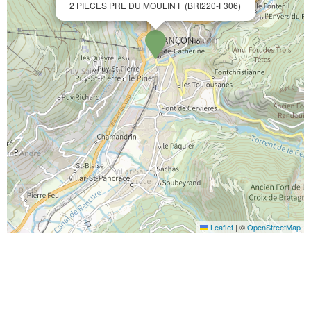
2 PIECES PRE DU MOULIN F (BRI220-F306)
Leaflet
|
©
OpenStreetMap