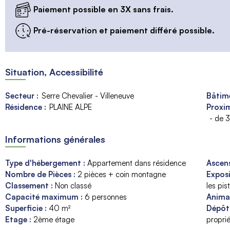
Paiement possible en 3X sans frais.
Pré-réservation et paiement différé possible.
Situation, Accessibilité
Secteur :
Serre Chevalier - Villeneuve
Bâtime
Résidence :
PLAINE ALPE
Proxim
- de 
Informations générales
Type d'hébergement
:
Appartement dans résidence
Ascen
Nombre de Pièces
:
2 pièces + coin montagne
Expos
Classement
:
Non classé
les pis
Capacité maximum
:
6
personnes
Anim
Superficie
:
40
m²
Dépôt
Etage
:
2ème étage
proprié