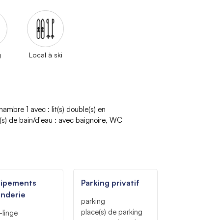
g
Local à ski
hambre 1 avec
:
lit(s) double(s) en
(s) de bain/d'eau
:
avec baignoire
WC
uipements
Parking privatif
nderie
parking
place(s) de parking
-linge