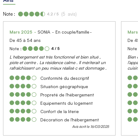
Note :
(
5
avis
)
4,2
/ 5
Mars 2025
SONIA
En couple/famille
Mar
De 45 à 54 ans
De 4
Note :
Note 
4
/ 5
L hébergement est très fonctionnel et bien situé ,
Bien é
piste et centre . La résidence calme . Il mériterait un
l’app
rafraîchissent un peu mieux réalisé c est dommage .
cuisi
Conformité du descriptif
Situation géographique
Propreté de l'hébergement
Equipements du logement
Confort de la literie
Décoration de l'hébergement
Avis écrit le 16/03/2025