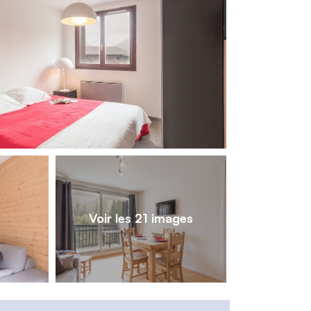
1
/
21
Voir les 21 images