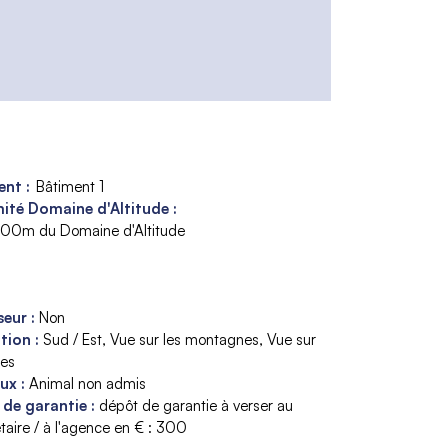
nt :
Bâtiment 1
ité Domaine d'Altitude :
300m du Domaine d'Altitude
seur
:
Non
ition
:
Sud / Est
Vue sur les montagnes
Vue sur
tes
aux
:
Animal non admis
 de garantie
:
dépôt de garantie à verser au
taire / à l'agence en € :
300