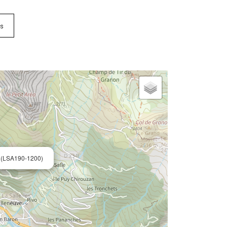
is
 (LSA190-1200)