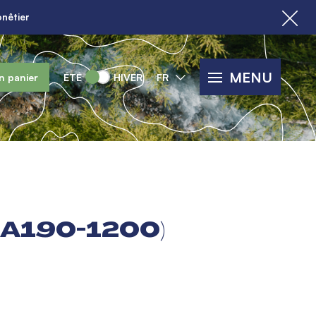
nêtier
MENU
n panier
ÉTÉ
HIVER
FR
SA190-1200)