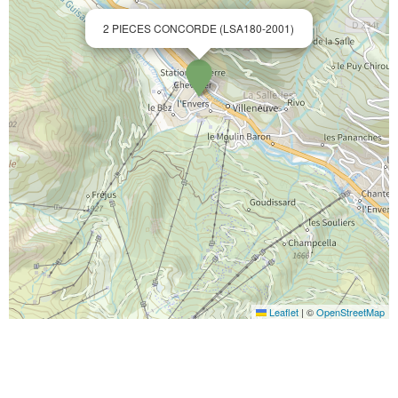
2 PIECES CONCORDE (LSA180-2001)
Leaflet
|
©
OpenStreetMap