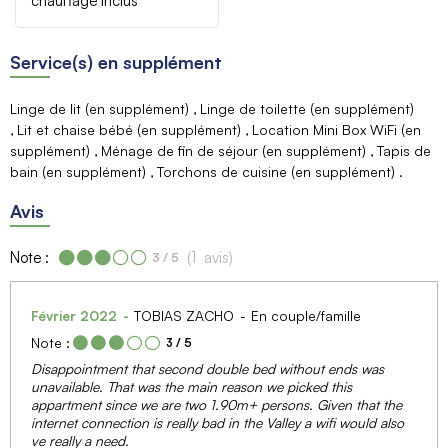
chauffage inclus
Service(s) en supplément
Linge de lit (en supplément)
Linge de toilette (en supplément)
Lit et chaise bébé (en supplément)
Location Mini Box WiFi (en
supplément)
Ménage de fin de séjour (en supplément)
Tapis de
bain (en supplément)
Torchons de cuisine (en supplément)
Avis
Note :
(
1
avis
)
3
/ 5
Février 2022
TOBIAS ZACHO
En couple/famille
Note :
3
/ 5
Disappointment that second double bed without ends was
unavailable. That was the main reason we picked this
appartment since we are two 1.90m+ persons. Given that the
internet connection is really bad in the Valley a wifi would also
ve really a need.