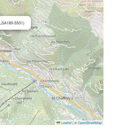
LSA180-5501)
Leaflet
|
©
OpenStreetMap