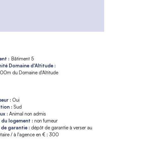
nt :
Bâtiment 5
ité Domaine d'Altitude :
300m du Domaine d'Altitude
seur
:
Oui
ition
:
Sud
aux
:
Animal non admis
s du logement
:
non fumeur
 de garantie
:
dépôt de garantie à verser au
taire / à l'agence en € :
300