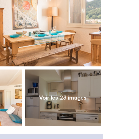
1
/
23
Voir les 23 images