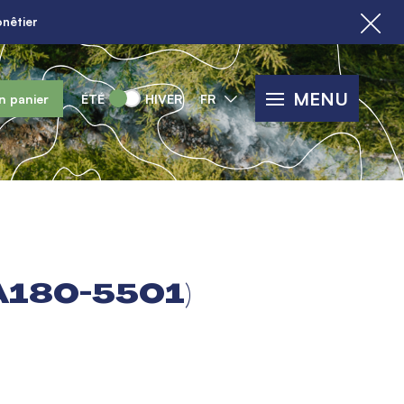
nêtier
MENU
n panier
ÉTÉ
HIVER
FR
A180-5501)