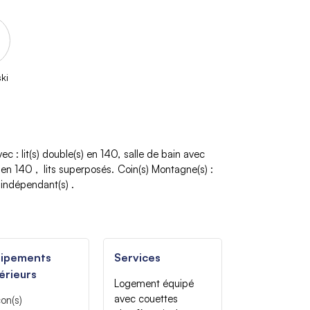
ki
vec
:
lit(s) double(s) en 140
salle de bain avec
) en 140
lits superposés
Coin(s) Montagne(s)
:
indépendant(s)
uipements
Services
érieurs
Logement équipé
avec couettes
on(s)