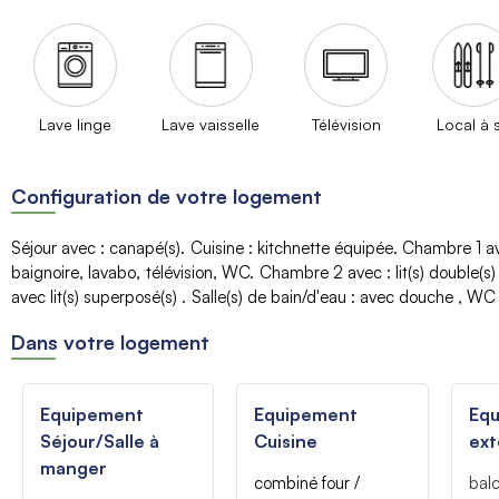
Lave linge
Lave vaisselle
Télévision
Local à s
Configuration de votre logement
Séjour avec
:
canapé(s)
Cuisine
:
kitchnette équipée
Chambre 1 a
baignoire, lavabo
télévision
WC
Chambre 2 avec
:
lit(s) double(s
avec lit(s) superposé(s)
Salle(s) de bain/d'eau
:
avec douche
WC 
Dans votre logement
Equipement
Equipement
Eq
Séjour/Salle à
Cuisine
ext
manger
combiné four /
balc