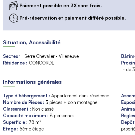
Paiement possible en 3X sans frais.
Pré-réservation et paiement différé possible.
Situation, Accessibilité
Secteur :
Serre Chevalier - Villeneuve
Bâtime
Résidence :
CONCORDE
Proxim
- de 
Informations générales
Type d'hébergement
:
Appartement dans résidence
Ascen
Nombre de Pièces
:
3 pièces + coin montagne
Expos
Classement
:
Non classé
Anim
Capacité maximum
:
8
personnes
Règle
Superficie
:
78
m²
Dépôt
Etage
:
5ème étage
proprié