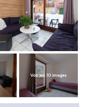
1
/
10
Voir les 10 images