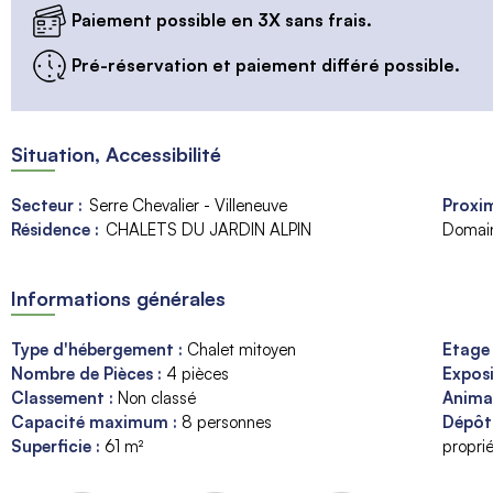
Paiement possible en 3X sans frais.
Pré-réservation et paiement différé possible.
Situation, Accessibilité
Secteur :
Serre Chevalier - Villeneuve
Proxim
Résidence :
CHALETS DU JARDIN ALPIN
Domain
Informations générales
Type d'hébergement
:
Chalet mitoyen
Etag
Nombre de Pièces
:
4 pièces
Expos
Classement
:
Non classé
Anim
Capacité maximum
:
8
personnes
Dépôt
Superficie
:
61
m²
proprié