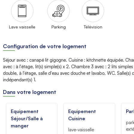
Lave vaisselle
Parking
Télévision
Configuration de votre logement
Séjour avec
:
canapé lit gigogne
Cuisine
:
kitchnette équipée
Cha
avec
:
à l'étage
lit(s) simple(s)
x 2
Chambre 3 avec
:
2 lits simple
double
à l'étage
salle d'eau avec douche et lavabo
WC
Salle(s)
indépendant(s)
1
Dans votre logement
Equipement
Equipement
Par
Séjour/Salle à
Cuisine
par
manger
exté
lave-vaisselle