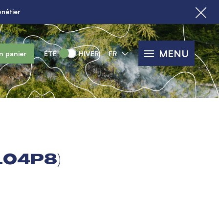
nêtier
MENU
n panier
ÉTÉ
HIVER
FR
104P8)