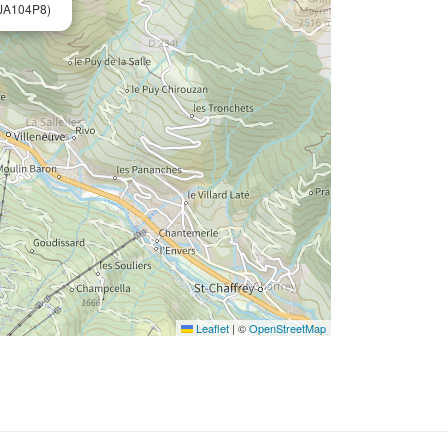
JA104P8)
Leaflet
|
©
OpenStreetMap