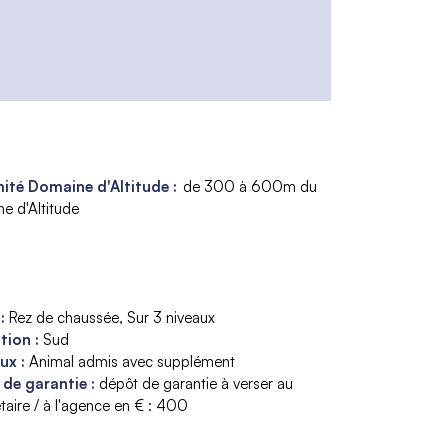
ité Domaine d'Altitude :
de 300 à 600m du
e d'Altitude
e
:
Rez de chaussée
Sur 3 niveaux
ition
:
Sud
aux
:
Animal admis avec supplément
 de garantie
:
dépôt de garantie à verser au
taire / à l'agence en € :
400