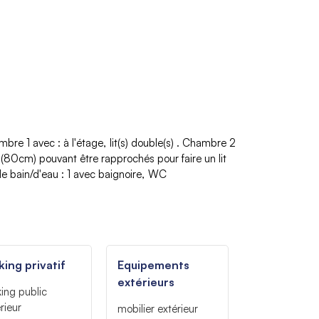
mbre 1 avec
:
à l'étage
lit(s) double(s)
Chambre 2
s (80cm) pouvant être rapprochés pour faire un lit
 de bain/d'eau
:
1
avec baignoire
WC
king privatif
Equipements
extérieurs
king
public
rieur
mobilier extérieur