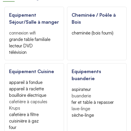
Equipement
Cheminée / Poêle à
Séjour/Salle à manger
Bois
connexion wifi
cheminée (bois fourni)
grande table familiale
lecteur DVD
télévision
Equipement Cuisine
Equipements
buanderie
appareil à fondue
appareil à raclette
aspirateur
bouilloire électrique
buanderie
cafetière à capsules
fer et table à repasser
Krups
lave-linge
cafetière à filtre
sèche-linge
cuisinière à gaz
four