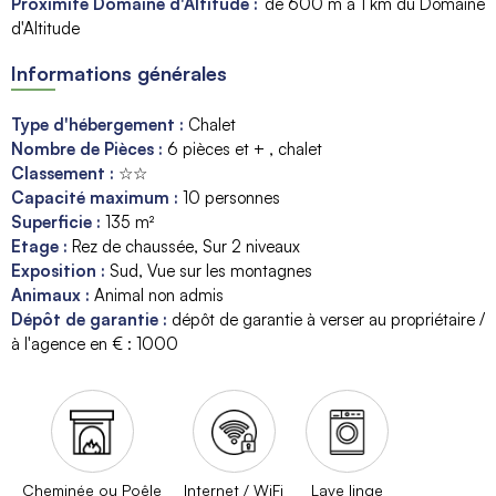
Proximité Domaine d'Altitude :
de 600 m à 1 km du Domaine
d'Altitude
Informations générales
Type d'hébergement
:
Chalet
Nombre de Pièces
:
6 pièces et + , chalet
Classement
:
☆☆
Capacité maximum
:
10
personnes
Superficie
:
135
m²
Etage
:
Rez de chaussée
Sur 2 niveaux
Exposition
:
Sud
Vue sur les montagnes
Animaux
:
Animal non admis
Dépôt de garantie
:
dépôt de garantie à verser au propriétaire /
à l'agence en € :
1000
Cheminée ou Poêle
Internet / WiFi
Lave linge