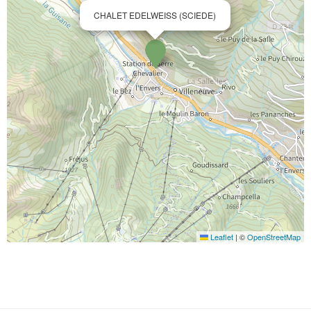
CHALET EDELWEISS (SCIEDE)
Leaflet
|
©
OpenStreetMap