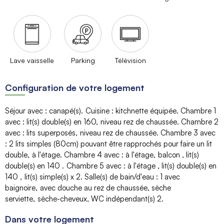
Lave vaisselle
Parking
Télévision
Configuration de votre logement
Séjour avec
:
canapé(s)
Cuisine
:
kitchnette équipée
Chambre 1
avec
:
lit(s) double(s) en 160
niveau
rez de chaussée
Chambre 2
avec
:
lits superposés
niveau
rez de chaussée
Chambre 3 avec
:
2 lits simples (80cm) pouvant être rapprochés pour faire un lit
double
à l'étage
Chambre 4 avec
:
à l'étage
balcon
lit(s)
double(s) en 140
Chambre 5 avec
:
à l'étage
lit(s) double(s) en
140
lit(s) simple(s)
x 2
Salle(s) de bain/d'eau
:
1
avec
baignoire
avec douche
au rez de chaussée
sèche
serviette
sèche-cheveux
WC indépendant(s)
2
Dans votre logement