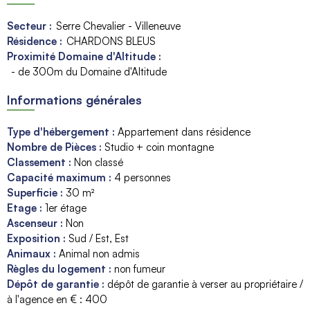
Secteur :
Serre Chevalier - Villeneuve
Résidence :
CHARDONS BLEUS
Proximité Domaine d'Altitude :
- de 300m du Domaine d'Altitude
Informations générales
Type d'hébergement
:
Appartement dans résidence
Nombre de Pièces
:
Studio + coin montagne
Classement
:
Non classé
Capacité maximum
:
4
personnes
Superficie
:
30
m²
Etage
:
1er étage
Ascenseur
:
Non
Exposition
:
Sud / Est
Est
Animaux
:
Animal non admis
Règles du logement
:
non fumeur
Dépôt de garantie
:
dépôt de garantie à verser au propriétaire /
à l'agence en € :
400