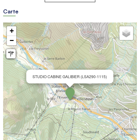
Carte
+
−
STUDIO CABINE GALIBIER (LSA290-1115)