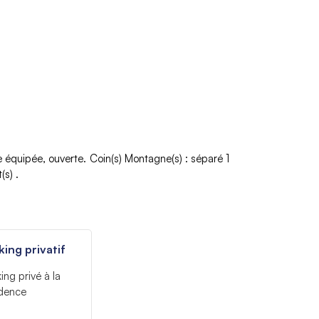
e équipée
ouverte
Coin(s) Montagne(s)
:
séparé 1
(s)
king privatif
ing privé à la
idence