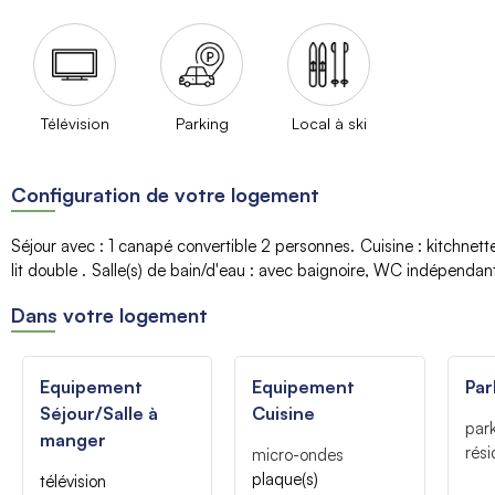
Télévision
Parking
Local à ski
Configuration de votre logement
Séjour avec
:
1 canapé convertible
2 personnes
Cuisine
:
kitchnett
lit double
Salle(s) de bain/d'eau
:
avec baignoire
WC indépendant
Dans votre logement
Equipement
Equipement
Par
Séjour/Salle à
Cuisine
park
manger
rés
micro-ondes
plaque(s)
télévision