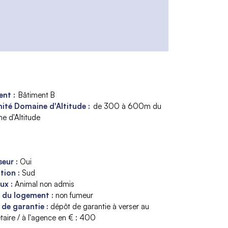
nt :
Bâtiment B
ité Domaine d'Altitude :
de 300 à 600m du
e d'Altitude
seur
:
Oui
ition
:
Sud
aux
:
Animal non admis
s du logement
:
non fumeur
 de garantie
:
dépôt de garantie à verser au
taire / à l'agence en € :
400