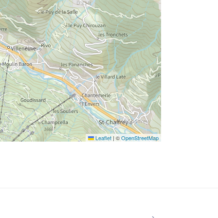
Leaflet
|
©
OpenStreetMap