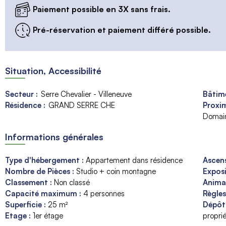
Paiement possible en 3X sans frais.
Pré-réservation et paiement différé possible.
Situation, Accessibilité
Secteur :
Serre Chevalier - Villeneuve
Bâtime
Résidence :
GRAND SERRE CHE
Proxim
Domain
Informations générales
Type d'hébergement
:
Appartement dans résidence
Ascen
Nombre de Pièces
:
Studio + coin montagne
Expos
Classement
:
Non classé
Anim
Capacité maximum
:
4
personnes
Règle
Superficie
:
25
m²
Dépôt
Etage
:
1er étage
proprié