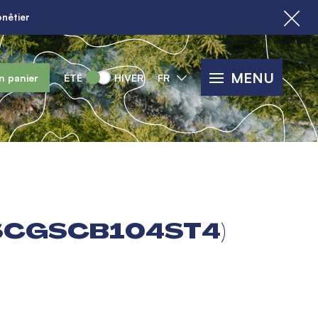
nêtier
MENU
n panier
ÉTÉ
HIVER
FR
(SCGSCB104ST4)