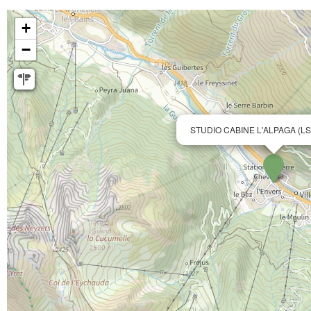
+
−
STUDIO CABINE L'ALPAGA (LS