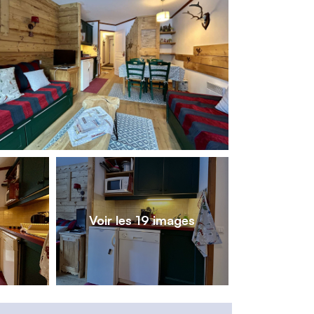
1
/
19
Voir les 19 images