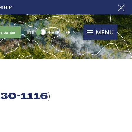
nêtier
MENU
n panier
ÉTÉ
HIVER
FR
30-1116)