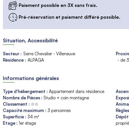
Paiement possible en 3X sans frais.
Pré-réservation et paiement différé possible.
Situation, Accessibilité
Secteur :
Serre Chevalier - Villeneuve
Proxim
Résidence :
ALPAGA
- de 
Informations générales
Type d'hébergement
:
Appartement dans résidence
Ascen
Nombre de Pièces
:
Studio + coin montagne
Expos
Classement
:
☆☆
Anim
Capacité maximum
:
3
personnes
Règle
Superficie
:
34
m²
Dépôt
Etage
:
1er étage
proprié