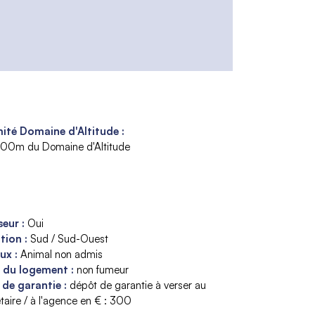
ité Domaine d'Altitude :
300m du Domaine d'Altitude
seur
:
Oui
ition
:
Sud / Sud-Ouest
aux
:
Animal non admis
s du logement
:
non fumeur
 de garantie
:
dépôt de garantie à verser au
taire / à l'agence en € :
300