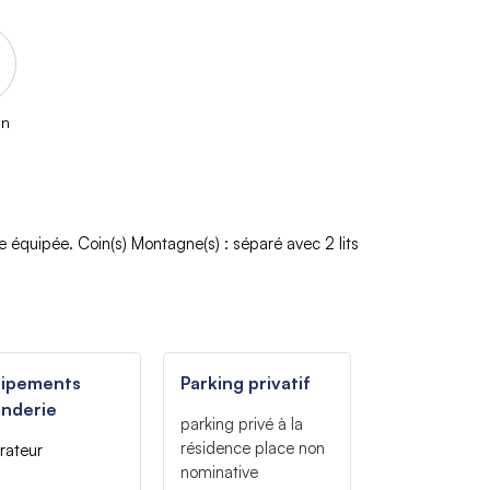
on
te équipée
Coin(s) Montagne(s)
:
séparé avec 2 lits
uipements
Parking privatif
nderie
parking privé à la
résidence
place non
rateur
nominative