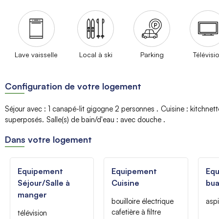
Lave vaisselle
Local à ski
Parking
Télévisi
Configuration de votre logement
Séjour avec
:
1 canapé-lit gigogne 2 personnes
Cuisine
:
kitchnet
superposés
Salle(s) de bain/d'eau
:
avec douche
Dans votre logement
Equipement
Equipement
Eq
Séjour/Salle à
Cuisine
bua
manger
bouilloire électrique
aspi
cafetière à filtre
télévision