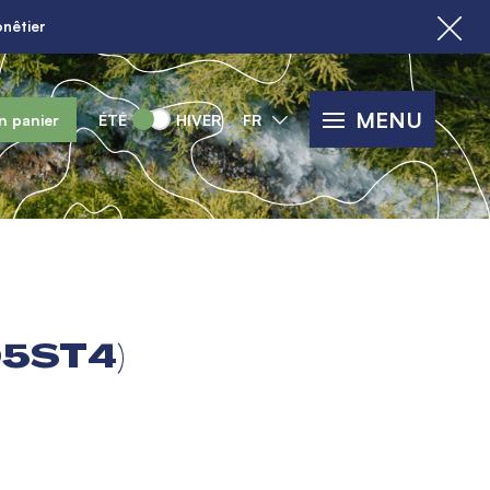
nêtier
MENU
n panier
ÉTÉ
HIVER
FR
5ST4)