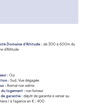
ité Domaine d'Altitude :
de 300 à 600m du
e d'Altitude
seur
:
Oui
ition
:
Sud
Vue dégagée
aux
:
Animal non admis
s du logement
:
non fumeur
 de garantie
:
dépôt de garantie à verser au
taire / à l'agence en € :
400