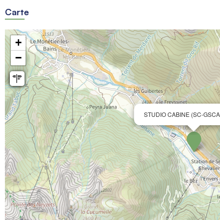
Carte
+
−
STUDIO CABINE (SC-GSCA