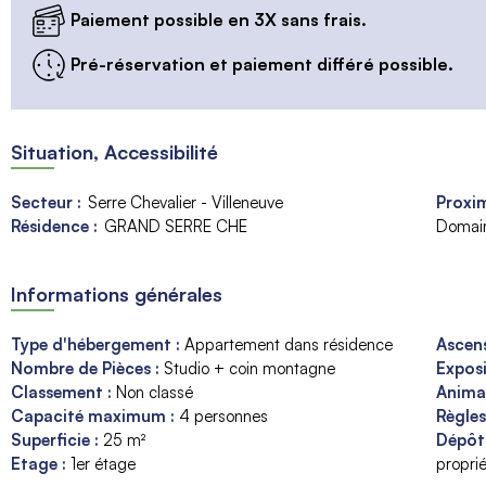
Paiement possible en 3X sans frais.
Pré-réservation et paiement différé possible.
Situation, Accessibilité
Secteur :
Serre Chevalier - Villeneuve
Proxim
Résidence :
GRAND SERRE CHE
Domain
Informations générales
Type d'hébergement
:
Appartement dans résidence
Ascen
Nombre de Pièces
:
Studio + coin montagne
Expos
Classement
:
Non classé
Anim
Capacité maximum
:
4
personnes
Règle
Superficie
:
25
m²
Dépôt
Etage
:
1er étage
proprié