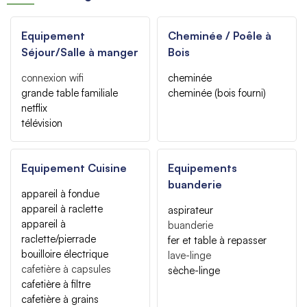
Equipement
Cheminée / Poêle à
Séjour/Salle à manger
Bois
connexion wifi
cheminée
grande table familiale
cheminée (bois fourni)
netflix
télévision
Equipement Cuisine
Equipements
buanderie
appareil à fondue
appareil à raclette
aspirateur
appareil à
buanderie
raclette/pierrade
fer et table à repasser
bouilloire électrique
lave-linge
cafetière à capsules
sèche-linge
cafetière à filtre
cafetière à grains