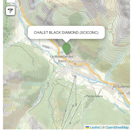
CHALET BLACK DIAMOND (SCICONC)
Leaflet
|
©
OpenStreetMap