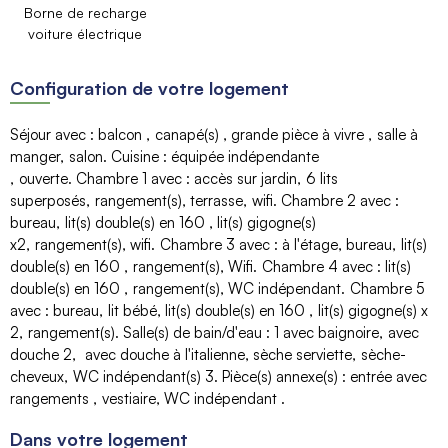
Borne de recharge
voiture électrique
Configuration de votre logement
Séjour avec
:
balcon
canapé(s)
grande pièce à vivre
salle à
manger
salon
Cuisine
:
équipée indépendante
ouverte
Chambre 1 avec
:
accès sur jardin
6
lits
superposés
rangement(s)
terrasse
wifi
Chambre 2 avec
:
bureau
lit(s) double(s) en 160
lit(s) gigogne(s)
x2
rangement(s)
wifi
Chambre 3 avec
:
à l'étage
bureau
lit(s)
double(s) en 160
rangement(s)
Wifi
Chambre 4 avec
:
lit(s)
double(s) en 160
rangement(s)
WC indépendant
Chambre 5
avec
:
bureau
lit bébé
lit(s) double(s) en 160
lit(s) gigogne(s)
x
2
rangement(s)
Salle(s) de bain/d'eau
:
1
avec baignoire
avec
douche
2
avec douche à l'italienne
sèche serviette
sèche-
cheveux
WC indépendant(s)
3
Pièce(s) annexe(s)
:
entrée avec
rangements
vestiaire
WC indépendant
Dans votre logement