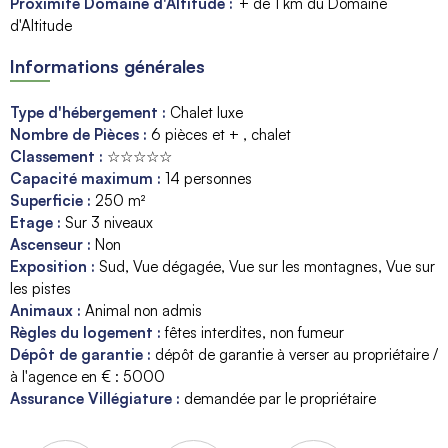
Proximité Domaine d'Altitude :
+ de 1 km du Domaine
d'Altitude
Informations générales
Type d'hébergement
:
Chalet luxe
Nombre de Pièces
:
6 pièces et + , chalet
Classement
:
☆☆☆☆☆
Capacité maximum
:
14
personnes
Superficie
:
250
m²
Etage
:
Sur 3 niveaux
Ascenseur
:
Non
Exposition
:
Sud
Vue dégagée
Vue sur les montagnes
Vue sur
les pistes
Animaux
:
Animal non admis
Règles du logement
:
fêtes interdites
non fumeur
Dépôt de garantie
:
dépôt de garantie à verser au propriétaire /
à l'agence en € :
5000
Assurance Villégiature
:
demandée par le propriétaire