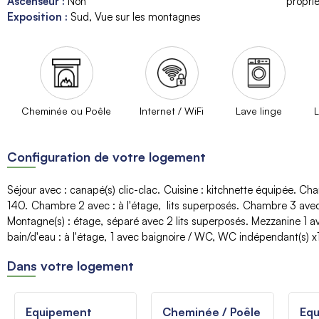
Ascenseur
:
Non
proprié
Exposition
:
Sud
Vue sur les montagnes
Cheminée ou Poêle
Internet / WiFi
Lave linge
L
Configuration de votre logement
Séjour avec
:
canapé(s) clic-clac
Cuisine
:
kitchnette équipée
Cha
140
Chambre 2 avec
:
à l'étage
lits superposés
Chambre 3 ave
Montagne(s)
:
étage
séparé avec 2 lits superposés
Mezzanine 1 
bain/d'eau
:
à l'étage
1
avec baignoire / WC
WC indépendant(s)
x
Dans votre logement
Equipement
Cheminée / Poêle
Eq