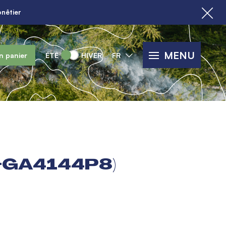
nêtier
MENU
n panier
ÉTÉ
HIVER
FR
C-GA4144P8)