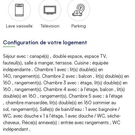
Lave vaisselle
Télévision
Parking
Configuration de votre logement
Séjour avec
:
canapé(s)
double espace
espace TV
fauteuil(s)
salle à manger
terrasse
Cuisine
:
équipée
indépendante
Chambre 1 avec
:
lit(s) double(s) en
140
rangement(s)
Chambre 2 avec
:
balcon
lit(s) double(s) en
160
rangement(s)
Chambre 3 avec
:
étage
lit(s) double(s) en
160
rangement(s)
Chambre 4 avec
:
à l'étage
balcon
lit(s)
double(s) en 160
rangement(s)
Chambre 5 avec
:
à l'étage
chambre mansardée
lit(s) double(s) en 160
sommier au
sol
rangement(s)
Salle(s) de bain/d'eau
:
1
avec baignoire /
WC
avec douche
x 1 à l'étage
1
avec douche / WC
sèche-
cheveux
Pièce(s) annexe(s)
:
entrée avec rangements
WC
indépendant