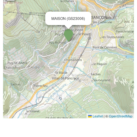
MAISON (GS23006)
Leaflet
|
©
OpenStreetMap