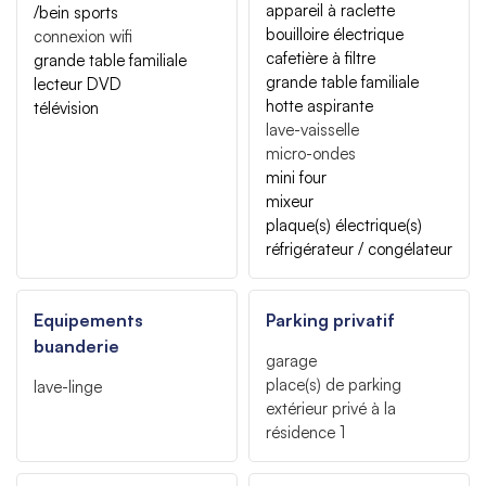
appareil à raclette
/bein sports
bouilloire électrique
connexion wifi
cafetière à filtre
grande table familiale
grande table familiale
lecteur DVD
hotte aspirante
télévision
lave-vaisselle
micro-ondes
mini four
mixeur
plaque(s) électrique(s)
réfrigérateur / congélateur
Equipements
Parking privatif
buanderie
garage
place(s) de parking
lave-linge
extérieur privé à la
résidence
1