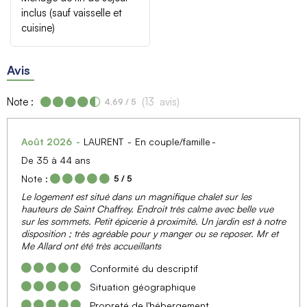
inclus (sauf vaisselle et
cuisine)
Avis
Note :
(
13
avis
)
4,69
/ 5
Août 2026
LAURENT
En couple/famille
De 35 à 44 ans
Note :
5
/ 5
Le logement est situé dans un magnifique chalet sur les
hauteurs de Saint Chaffrey. Endroit très calme avec belle vue
sur les sommets. Petit épicerie à proximité. Un jardin est à notre
disposition ; très agréable pour y manger ou se reposer. Mr et
Me Allard ont été très accueillants
Conformité du descriptif
Situation géographique
Propreté de l'hébergement