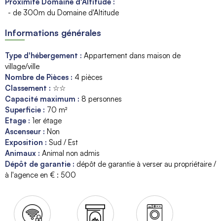
Proximité Domaine d'Altitude :
- de 300m du Domaine d'Altitude
Informations générales
Type d'hébergement
:
Appartement dans maison de
village/ville
Nombre de Pièces
:
4 pièces
Classement
:
☆☆
Capacité maximum
:
8
personnes
Superficie
:
70
m²
Etage
:
1er étage
Ascenseur
:
Non
Exposition
:
Sud / Est
Animaux
:
Animal non admis
Dépôt de garantie
:
dépôt de garantie à verser au propriétaire /
à l'agence en € :
500