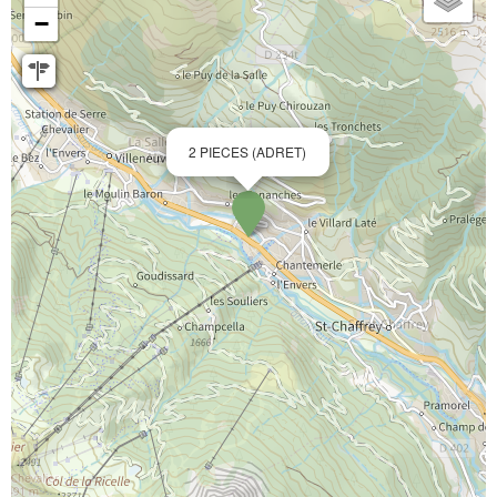
−
2 PIECES (ADRET)