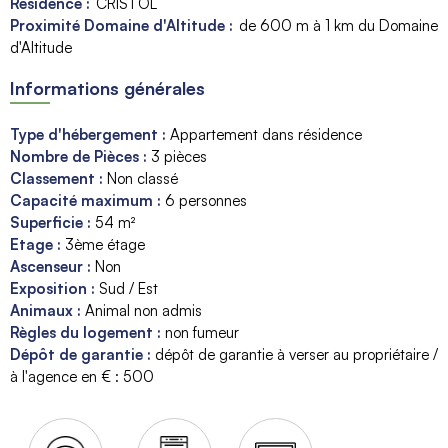
Résidence :
CRISTOL
Proximité Domaine d'Altitude :
de 600 m à 1 km du Domaine
d'Altitude
Informations générales
Type d'hébergement
:
Appartement dans résidence
Nombre de Pièces
:
3 pièces
Classement
:
Non classé
Capacité maximum
:
6
personnes
Superficie
:
54
m²
Etage
:
3ème étage
Ascenseur
:
Non
Exposition
:
Sud / Est
Animaux
:
Animal non admis
Règles du logement
:
non fumeur
Dépôt de garantie
:
dépôt de garantie à verser au propriétaire /
à l'agence en € :
500