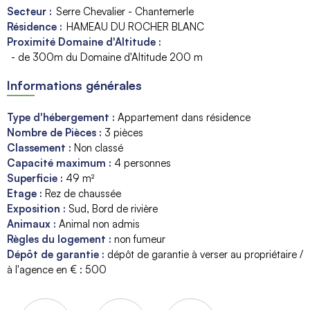
Secteur :
Serre Chevalier - Chantemerle
Résidence :
HAMEAU DU ROCHER BLANC
Proximité Domaine d'Altitude :
- de 300m du Domaine d'Altitude
200 m
Informations générales
Type d'hébergement
:
Appartement dans résidence
Nombre de Pièces
:
3 pièces
Classement
:
Non classé
Capacité maximum
:
4
personnes
Superficie
:
49
m²
Etage
:
Rez de chaussée
Exposition
:
Sud
Bord de rivière
Animaux
:
Animal non admis
Règles du logement
:
non fumeur
Dépôt de garantie
:
dépôt de garantie à verser au propriétaire /
à l'agence en € :
500