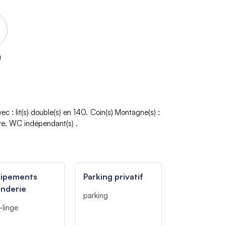
g
vec
:
lit(s) double(s) en 140
Coin(s) Montagne(s)
:
re
WC indépendant(s)
uipements
Parking privatif
nderie
parking
-linge