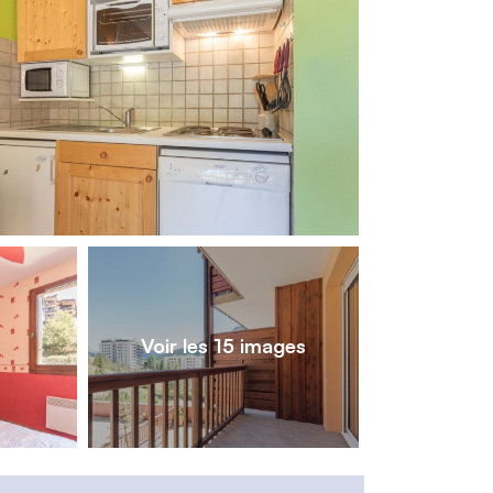
1
/
15
Voir les 15 images