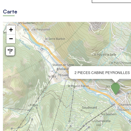
Carte
+
−
2 PIECES CABINE PEYRONILLES 