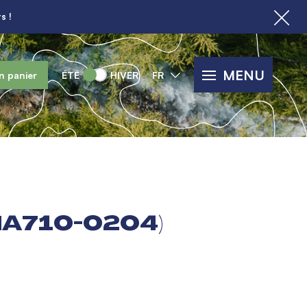
s !
MENU
n panier
ÉTÉ
HIVER
FR
HA710-0204)