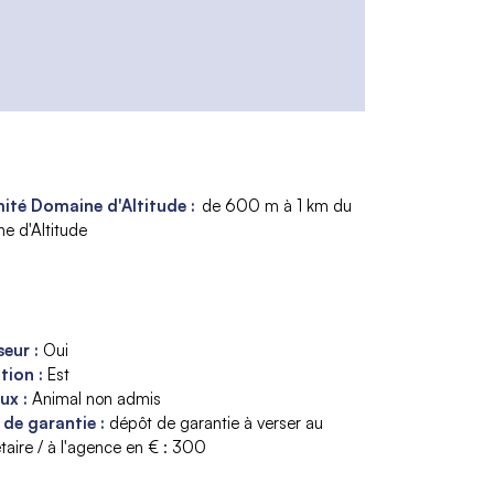
ité Domaine d'Altitude :
de 600 m à 1 km du
e d'Altitude
seur
:
Oui
ition
:
Est
aux
:
Animal non admis
 de garantie
:
dépôt de garantie à verser au
taire / à l'agence en € :
300