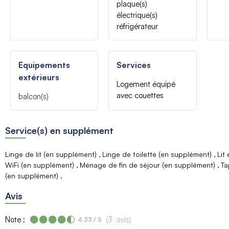
plaque(s)
électrique(s)
réfrigérateur
Equipements
Services
extérieurs
Logement équipé
avec couettes
balcon(s)
Service(s) en supplément
Linge de lit (en supplément)
Linge de toilette (en supplément)
Lit
WiFi (en supplément)
Ménage de fin de séjour (en supplément)
Ta
(en supplément)
Avis
Note :
(
3
avis
)
4.33
/ 5