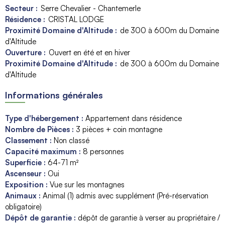
Secteur :
Serre Chevalier - Chantemerle
Résidence :
CRISTAL LODGE
Proximité Domaine d'Altitude :
de 300 à 600m du Domaine
d'Altitude
Ouverture :
Ouvert en été et en hiver
Proximité Domaine d'Altitude :
de 300 à 600m du Domaine
d'Altitude
Informations générales
Type d'hébergement
:
Appartement dans résidence
Nombre de Pièces
:
3 pièces + coin montagne
Classement
:
Non classé
Capacité maximum
:
8
personnes
Superficie
:
64-71
m²
Ascenseur
:
Oui
Exposition
:
Vue sur les montagnes
Animaux
:
Animal (1) admis avec supplément (Pré-réservation
obligatoire)
Dépôt de garantie
:
dépôt de garantie à verser au propriétaire /