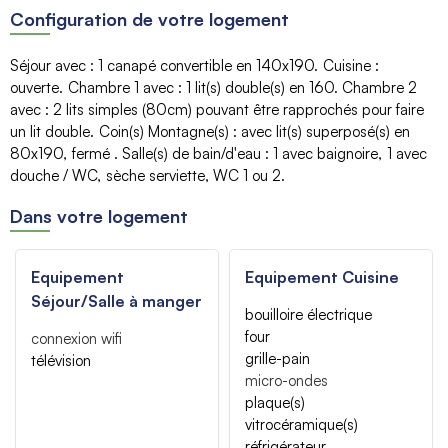
Configuration de votre logement
Séjour avec
:
1 canapé convertible
en 140x190
Cuisine
:
ouverte
Chambre 1 avec
:
1
lit(s) double(s) en 160
Chambre 2
avec
:
2 lits simples (80cm) pouvant être rapprochés pour faire
un lit double
Coin(s) Montagne(s)
:
avec lit(s) superposé(s)
en
80x190
fermé
Salle(s) de bain/d'eau
:
1
avec baignoire
1
avec
douche / WC
sèche serviette
WC
1 ou 2
Dans votre logement
Equipement
Equipement Cuisine
Séjour/Salle à manger
bouilloire électrique
four
connexion wifi
grille-pain
télévision
micro-ondes
plaque(s)
vitrocéramique(s)
réfrigérateur