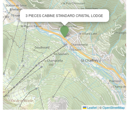
3 PIECES CABINE STANDARD CRISTAL LODGE
Leaflet
|
©
OpenStreetMap