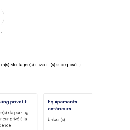
ki
oin(s) Montagne(s)
:
avec lit(s) superposé(s)
king privatif
Equipements
extérieurs
e(s) de parking
rieur privé à la
balcon(s)
idence