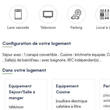
Lave vaisselle
Télévision
Parking
Local à s
Configuration de votre logement
Séjour avec
:
1 canapé convertible
Cuisine
:
kitchnette équipée
C
Salle(s) de bain/d'eau
:
avec baignoire
WC indépendant(s)
Dans votre logement
Equipement
Equipement
Par
Séjour/Salle à
Cuisine
plac
manger
exté
bouilloire électrique
rés
cafetière à filtre
télévision