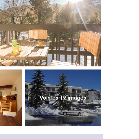
1
/
19
Voir les 19 images