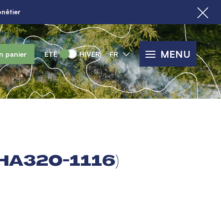
nêtier
MENU
n panier
ÉTÉ
HIVER
FR
HA320-1116)