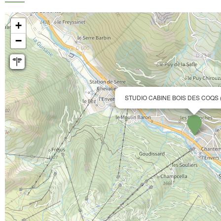
+
−
STUDIO CABINE BOIS DES COQS 