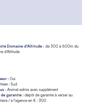
ité Domaine d'Altitude :
de 300 à 600m du
e d'Altitude
seur
:
Oui
ition
:
Sud
aux
:
Animal admis avec supplément
 de garantie
:
dépôt de garantie à verser au
taire / à l'agence en € :
300