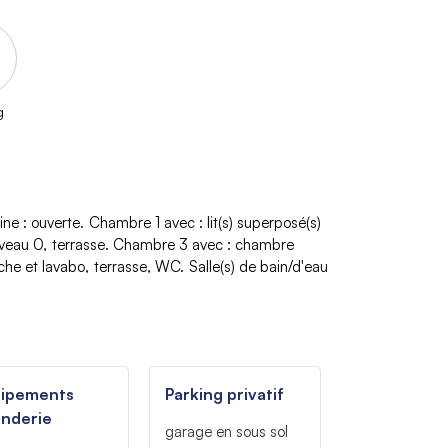
g
sine
:
ouverte
Chambre 1 avec
:
lit(s) superposé(s)
iveau
0
terrasse
Chambre 3 avec
:
chambre
che et lavabo
terrasse
WC
Salle(s) de bain/d'eau
uipements
Parking privatif
nderie
garage
en sous sol