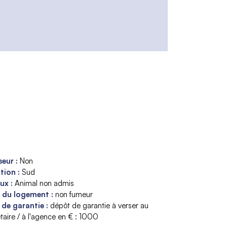
seur
:
Non
ition
:
Sud
aux
:
Animal non admis
s du logement
:
non fumeur
 de garantie
:
dépôt de garantie à verser au
taire / à l'agence en € :
1000