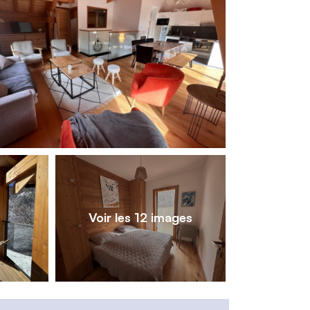
1
/
12
Voir les 12 images