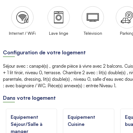
Internet / WiFi
Lave linge
Télévision
Parkin
Configuration de votre logement
Séjour avec
:
canapé(s)
grande pièce à vivre
avec 2 balcons
Cui
+ 1 lit tiroir
niveau
0
terrasse
Chambre 2 avec
:
lit(s) double(s)
n
parentale
dressing
lit(s) double(s)
niveau
0
salle d'eau avec dou
:
avec baignoire / WC
Pièce(s) annexe(s)
:
entrée
Niveau 1
Dans votre logement
Equipement
Equipement
Eq
Séjour/Salle à
Cuisine
bua
manger