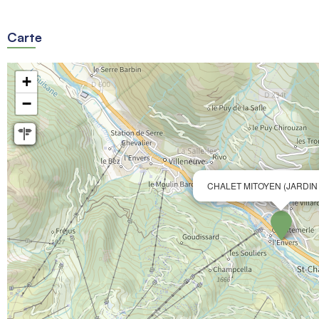
Carte
+
−
CHALET MITOYEN (JARDIN