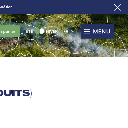
nêtier
MENU
n panier
ÉTÉ
HIVER
FR
UITS)