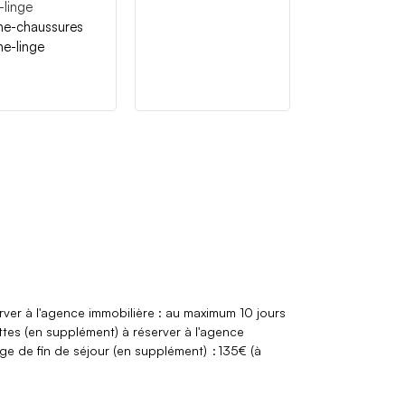
-linge
he-chaussures
he-linge
erver à l'agence immobilière : au maximum 10 jours
iettes (en supplément) à réserver à l'agence
e de fin de séjour (en supplément)
135€ (à