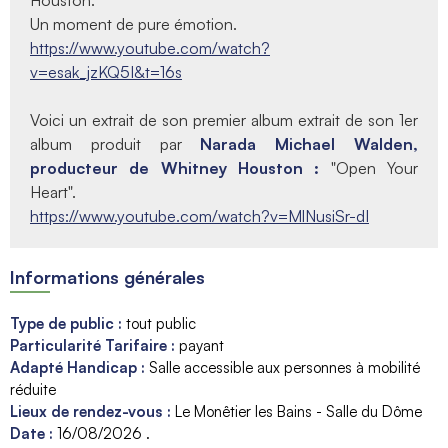
Houston.
Un moment de pure émotion.
https://www.youtube.com/watch?
v=esak_jzKQ5I&t=16s
Voici un extrait de son premier album extrait de son 1er
album produit par
Narada Michael Walden,
producteur de Whitney Houston :
"Open Your
Heart".
https://www.youtube.com/watch?v=MlNusiSr-dI
Informations générales
Type de public
:
tout public
Particularité Tarifaire
:
payant
Adapté Handicap
:
Salle accessible aux personnes à mobilité
réduite
Lieux de rendez-vous
:
Le Monêtier les Bains - Salle du Dôme
Date
:
16/08/2026
.