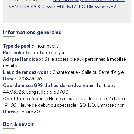
v=MrHxhQPOO2c&list=RDtwf7LhQIBkQ&index=2
Informations générales
Type de public
:
tout public
Particularité Tarifaire
:
payant
Adapté Handicap
:
Salle accessible aux personnes à mobilité
réduite
Lieux de rendez-vous
:
Chantemerle - Salle du Serre d'Aigle
Date
:
12/08/2026
.
Coordonnées GPS du lieu de rendez-vous
:
Latitude :
44.93323
Longitude :
6.58700
Conditions d'accès
:
Heures d'ouverture des portes / du lieu :
19H30
Heure de début du spectacle :
20H30
Entracte : non
Durée
:
1 heure 30
Bon à savoir