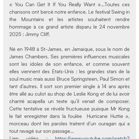
« You Can Get It If You Really Want »...Toutes ces
chansons ont bercé notre enfance. Le festival Swing in
the Mountains et les artistes souhaitent rendre
hommage à ce grand artiste disparu le 24 novembre
2025 : Jimmy Cliff.
Né en 1948 à St-James, en Jamaïque, sous le nom de
James Chambers. Ses premières influences musicales
sont les idoles de son enfance, et comme souvent
elles viennent des Etats-Unis : les grandes stars de la
soul music mais aussi Bruce Springsteen, Paul Simon et
tant d’autres. Il sort son premier single à 14 ans après
être allé au culot au shop de Leslie Kong et de lui avoir
chanté acapella un texte qu’il venait de composer.
Cette tentative se révèle fructueuse puisque Mr Kong
le fait enregistrer dans la foulée Hurricane Huttie »,
morceau dont les paroles traitent d’un ouragan qui a
tout ravagé sur son passage...
Lien vidéo :
https://www.youtube.com/watch?