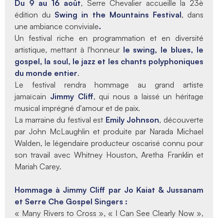
Du 9 au 16 août
, Serre Chevalier accueille la 23è
édition du
Swing in the Mountains Festival
, dans
une ambiance conviviale
.
Un festival riche en programmation et en diversité
artistique, mettant à l'honneur
le swing, le blues, le
gospel, la soul, le jazz et les chants polyphoniques
du monde entier
.
Le festival rendra hommage au grand artiste
jamaïcain
Jimmy Cliff
, qui nous a laissé un héritage
musical imprégné d'amour et de paix.
La marraine du festival est
Emily Johnson
, découverte
par John McLaughlin et produite par Narada Michael
Walden, le légendaire producteur oscarisé connu pour
son travail avec Whitney Houston, Aretha Franklin et
Mariah Carey.
Hommage à Jimmy Cliff par Jo Kaiat & Jussanam
et Serre Che Gospel Singers :
« Many Rivers to Cross », « I Can See Clearly Now »,