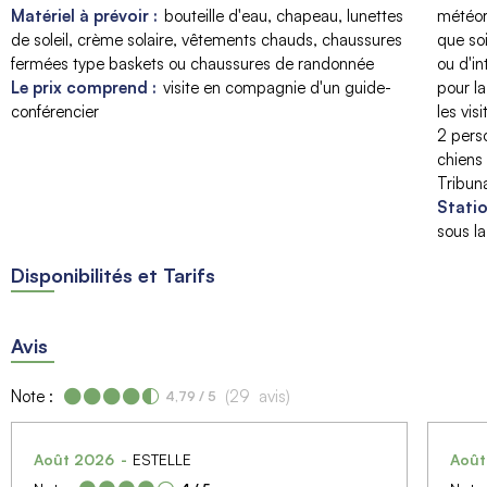
Matériel à prévoir :
bouteille d'eau
chapeau, lunettes
météor
de soleil, crème solaire
vêtements chauds, chaussures
que soi
fermées type baskets ou chaussures de randonnée
ou d'in
Le prix comprend :
visite en compagnie d'un guide-
pour la
conférencier
les vis
2 pers
chiens 
Tribun
Statio
sous l
Disponibilités et Tarifs
Avis
Note :
(
29
avis
)
4,79
/ 5
Août 2026
ESTELLE
Aoû