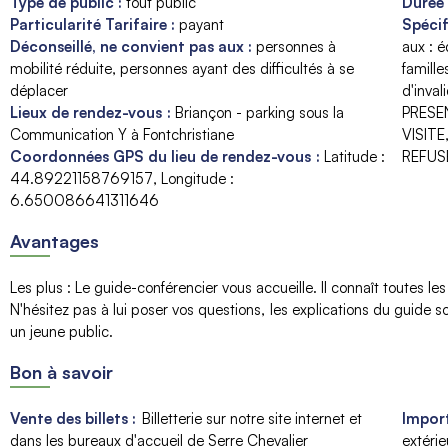
Type de public
:
tout public
Durée
Particularité Tarifaire
:
payant
Spécif
Déconseillé, ne convient pas aux
:
personnes à
aux : 
mobilité réduite
personnes ayant des difficultés à se
famill
déplacer
d'invali
Lieux de rendez-vous
:
Briançon - parking sous la
PRESE
Communication Y à Fontchristiane
VISITE
Coordonnées GPS du lieu de rendez-vous
:
Latitude :
REFUS
44.89221158769157
Longitude :
6.650086641311646
Avantages
Les plus
:
Le guide-conférencier vous accueille. Il connaît toutes le
N'hésitez pas à lui poser vos questions
les explications du guide so
un jeune public
Bon à savoir
Vente des billets :
Billetterie sur notre site internet et
Import
dans les bureaux d'accueil de Serre Chevalier
extérie