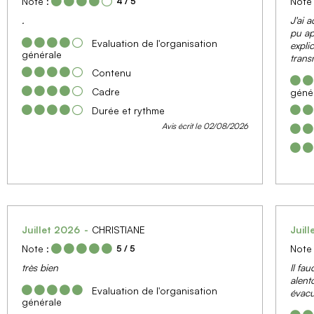
Note :
Note 
4
/ 5
.
J'ai a
pu app
Evaluation de l'organisation
explic
générale
trans
Contenu
Cadre
géné
Durée et rythme
Avis écrit le 02/08/2026
Juillet 2026
CHRISTIANE
Juil
Note :
Note 
5
/ 5
très bien
Il fau
alent
Evaluation de l'organisation
évacu
générale