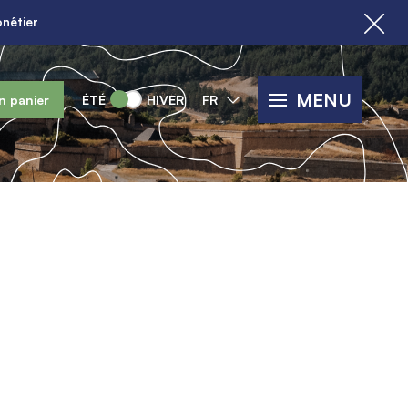
nêtier
MENU
n panier
ÉTÉ
HIVER
FR