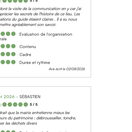
:
5
/ 5
doré la visite de la communication en y car j'ai
récier les secrets de l'histoire de ce lieu. Les
ations du guide étaient claires . Il a su nous
mettre agréablement son savoir.
Evaluation de l'organisation
rale
Contenu
Cadre
Durée et rythme
Avis écrit le 02/08/2026
let 2026
SÉBASTIEN
:
5
/ 5
drait que la mairie entretienne mieux les
ours du patrimoine : débroussailler, tondre,
er les déchets divers