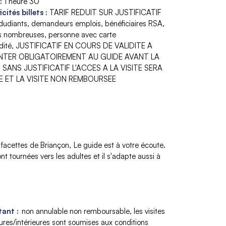
:
1 heure 30
icités billets
:
TARIF REDUIT SUR JUSTIFICATIF
édudiants, demandeurs emplois, bénéficiaires RSA,
es nombreuses, personne avec carte
dité
JUSTIFICATIF EN COURS DE VALIDITE A
NTER OBLIGATOIREMENT AU GUIDE AVANT LA
, SANS JUSTIFICATIF L'ACCES A LA VISITE SERA
E ET LA VISITE NON REMBOURSEE
s facettes de Briançon
Le guide est à votre écoute.
nt tournées vers les adultes et il s'adapte aussi à
ant :
non annulable non remboursable
les visites
ures/intérieures sont soumises aux conditions