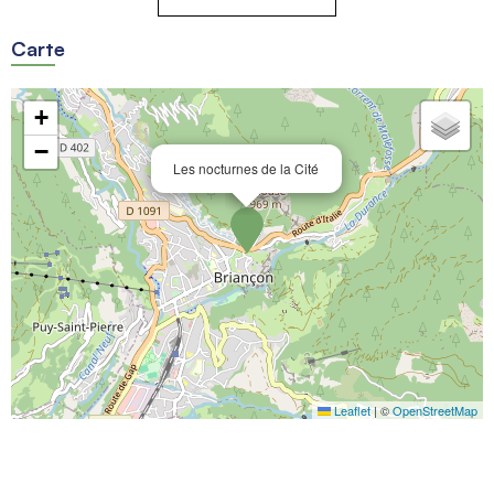
Carte
+
−
Les nocturnes de la Cité
Leaflet
|
©
OpenStreetMap