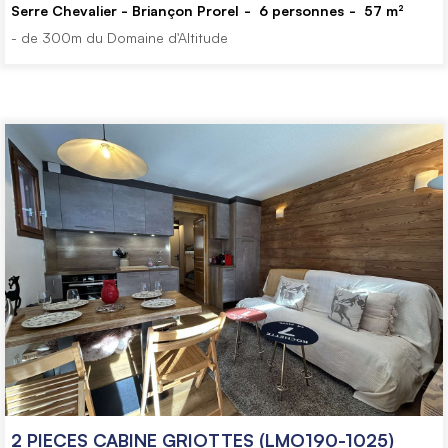
Serre Chevalier - Briançon Prorel
6
personnes
57
m²
- de 300m du Domaine d'Altitude
2 PIECES CABINE GRIOTTES (LMO190-1025)