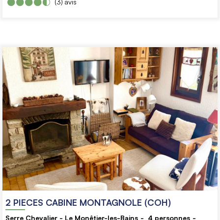
(3)
avis
2 PIECES CABINE MONTAGNOLE (COH)
Serre Chevalier - Le Monêtier-les-Bains
4
personnes