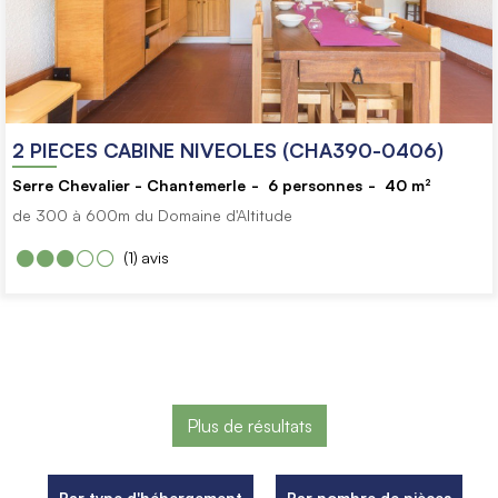
2 PIECES CABINE NIVEOLES (CHA390-0406)
Serre Chevalier - Chantemerle
6
personnes
40
m²
de 300 à 600m du Domaine d'Altitude
(1)
avis
Plus de résultats
Par type d'hébergement
Par nombre de pièces