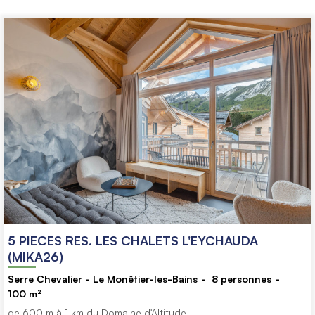
5 PIECES RES. LES CHALETS L'EYCHAUDA
(MIKA26)
Serre Chevalier - Le Monêtier-les-Bains
8
personnes
100
m²
de 600 m à 1 km du Domaine d'Altitude