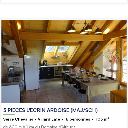
5 PIECES L'ECRIN ARDOISE (MAJ/SCH)
Serre Chevalier - Villard Laté
8
personnes
105
m²
de 600 m à 1 km du Domaine d'Altitude