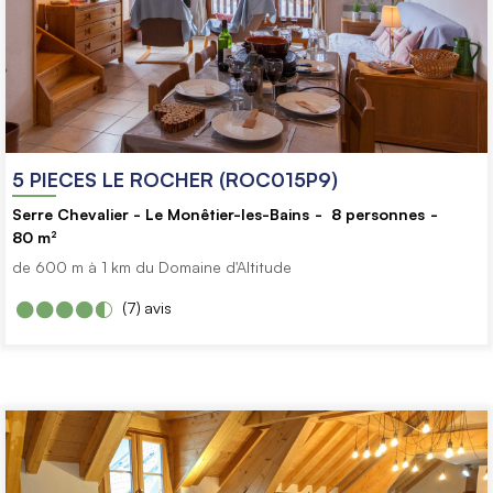
5 PIECES LE ROCHER (ROC015P9)
Serre Chevalier - Le Monêtier-les-Bains
8
personnes
80
m²
de 600 m à 1 km du Domaine d'Altitude
(7)
avis