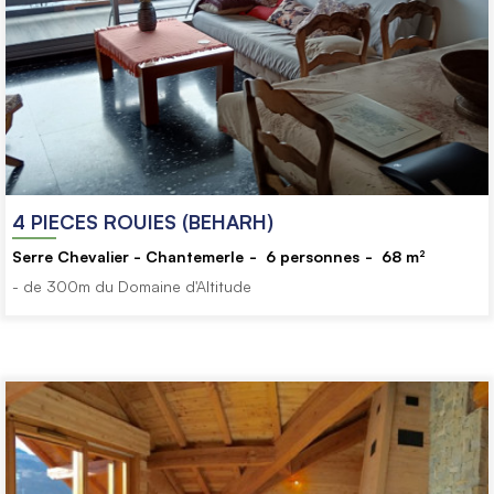
4 PIECES ROUIES (BEHARH)
Serre Chevalier - Chantemerle
6
personnes
68
m²
- de 300m du Domaine d'Altitude