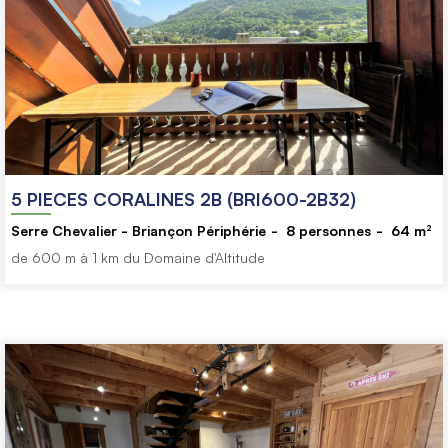
5 PIECES CORALINES 2B (BRI600-2B32)
Serre Chevalier - Briançon Périphérie
8
personnes
64
m²
de 600 m à 1 km du Domaine d'Altitude