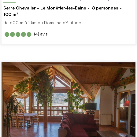
Serre Chevalier - Le Monêtier-les-Bains
8
personnes
100
m²
de 600 m à 1 km du Domaine d'Altitude
(4)
avis