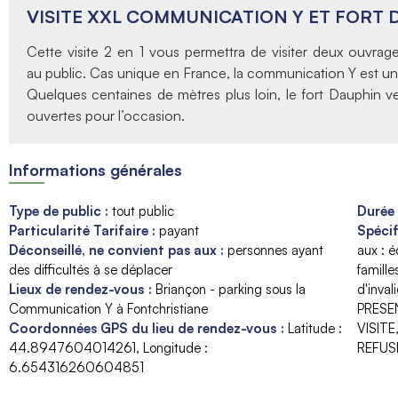
VISITE XXL COMMUNICATION Y ET FORT 
Cette visite 2 en 1 vous permettra de visiter deux ouvrag
au public. Cas unique en France, la communication Y est un
Quelques centaines de mètres plus loin, le fort Dauphin v
ouvertes pour l’occasion.
Informations générales
Type de public
:
tout public
Durée
Particularité Tarifaire
:
payant
Spécif
Déconseillé, ne convient pas aux
:
personnes ayant
aux : 
des difficultés à se déplacer
famill
Lieux de rendez-vous
:
Briançon - parking sous la
d'invali
Communication Y à Fontchristiane
PRESE
Coordonnées GPS du lieu de rendez-vous
:
Latitude :
VISITE
44.8947604014261
Longitude :
REFUS
6.654316260604851