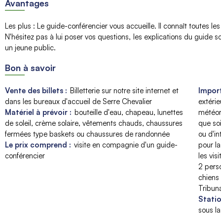
Avantages
Les plus
:
Le guide-conférencier vous accueille. Il connaît toutes le
N'hésitez pas à lui poser vos questions
les explications du guide so
un jeune public
Bon à savoir
Vente des billets :
Billetterie sur notre site internet et
Import
dans les bureaux d'accueil de Serre Chevalier
extérie
Matériel à prévoir :
bouteille d'eau
chapeau, lunettes
météor
de soleil, crème solaire
vêtements chauds, chaussures
que soi
fermées type baskets ou chaussures de randonnée
ou d'in
Le prix comprend :
visite en compagnie d'un guide-
pour la
conférencier
les vis
2 pers
chiens 
Tribun
Statio
sous l