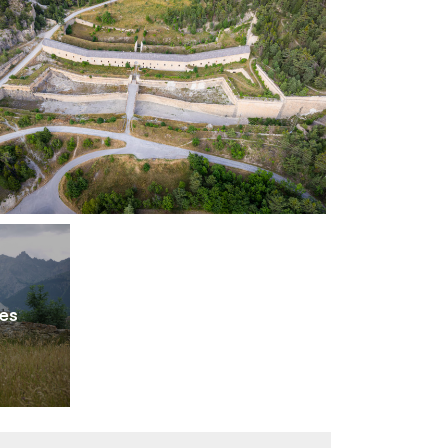
1
/
4
ges