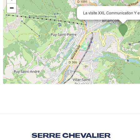
−
La visite XXL Communication Y et
SERRE CHEVALIER