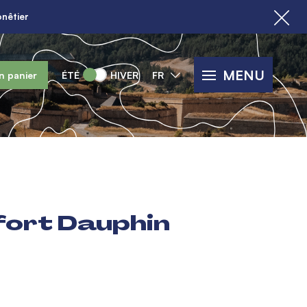
nêtier
MENU
n panier
ÉTÉ
HIVER
FR
fort Dauphin