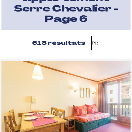
Serre Chevalier -
Page 6
618
résultats
Tri :