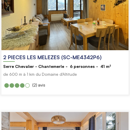
2 PIECES LES MELEZES (SC-ME4342P6)
Serre Chevalier - Chantemerle
6
personnes
41
m²
de 600 m à 1 km du Domaine d'Altitude
(2)
avis