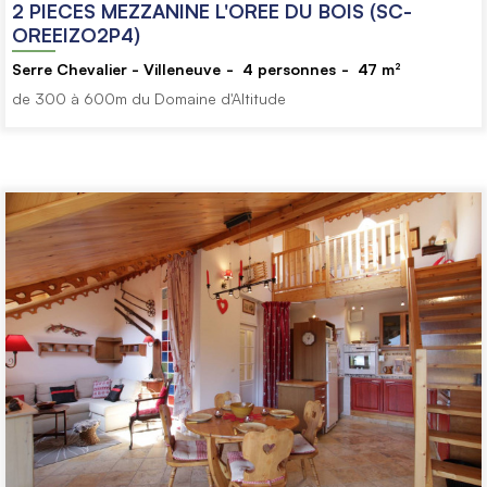
2 PIECES MEZZANINE L'OREE DU BOIS (SC-
OREEIZO2P4)
Serre Chevalier - Villeneuve
4
personnes
47
m²
de 300 à 600m du Domaine d'Altitude