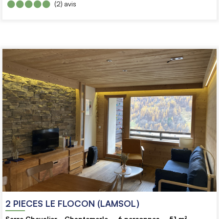
(2)
avis
2 PIECES LE FLOCON (LAMSOL)
Serre Chevalier - Chantemerle
6
personnes
51
m²