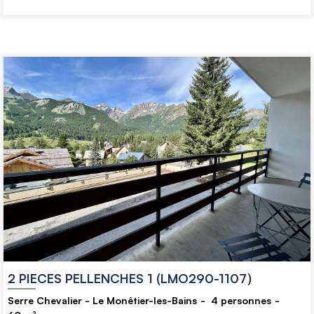
2 PIECES PELLENCHES 1 (LMO290-1107)
Serre Chevalier - Le Monêtier-les-Bains
4
personnes