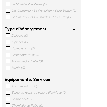
Le Monêtier-Les-Bains
(
0
)
Les Guibertes / Le Freyssinet / Serre Barbin
(
0
)
Le Casset / Les Boussardes / Le Lauzet
(
0
)
Type d'hébergement
2 pièces
(
0
)
3 pièces
(
0
)
4 pièces et +
(
0
)
Chalet individuel
(
0
)
Maison individuelle
(
0
)
Studio
(
0
)
Équipements, Services
Animaux admis
(
0
)
Borne de recharge voiture électrique
(
0
)
Chaise haute
(
0
)
Cheminée ou Poêle
(
0
)