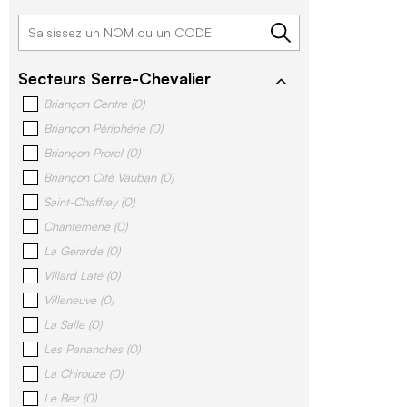
Secteurs Serre-Chevalier
Briançon Centre
(
0
)
Briançon Périphérie
(
0
)
Briançon Prorel
(
0
)
Briançon Cité Vauban
(
0
)
Saint-Chaffrey
(
0
)
Chantemerle
(
0
)
La Gérarde
(
0
)
Villard Laté
(
0
)
Villeneuve
(
0
)
La Salle
(
0
)
Les Pananches
(
0
)
La Chirouze
(
0
)
Le Bez
(
0
)