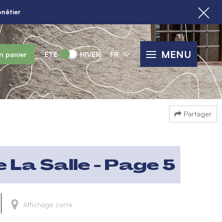
nêtier
MENU
n panier
ÉTÉ
HIVER
FR
Partager
 La Salle - Page 5
Affichage carte