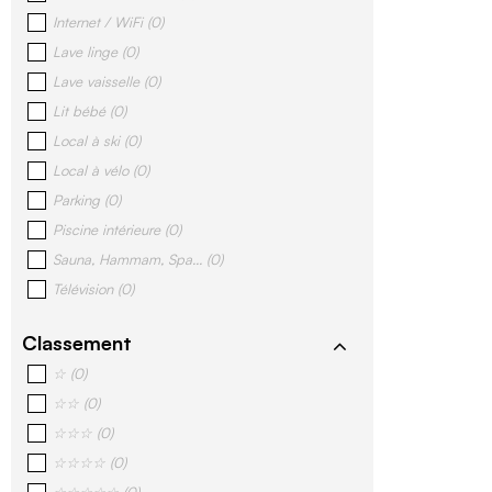
Internet / WiFi
(
0
)
Lave linge
(
0
)
Lave vaisselle
(
0
)
Lit bébé
(
0
)
Local à ski
(
0
)
Local à vélo
(
0
)
Parking
(
0
)
Piscine intérieure
(
0
)
Sauna, Hammam, Spa...
(
0
)
Télévision
(
0
)
Classement
☆
(
0
)
☆☆
(
0
)
☆☆☆
(
0
)
☆☆☆☆
(
0
)