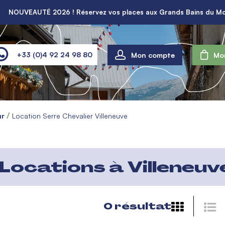
NOUVEAUTÉ 2026 ! Réservez vos places aux Grands Bains du Mo
Mon compte
+33 (0)4 92 24 98 80
Mo
ur
Location Serre Chevalier Villeneuve
Locations à Villeneuve
0
résultat